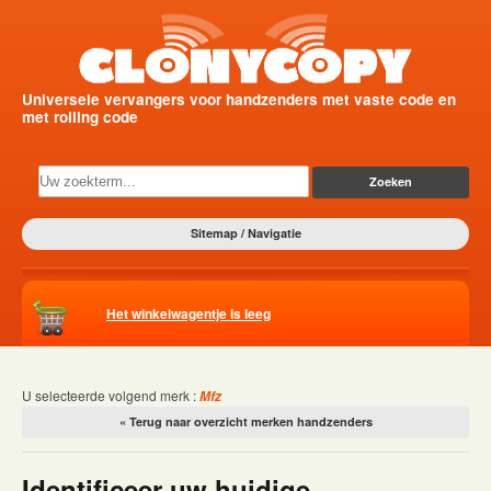
Universele vervangers voor handzenders met vaste code en
met rolling code
Sitemap / Navigatie
Het winkelwagentje is leeg
U selecteerde volgend merk :
Mfz
« Terug naar overzicht merken handzenders
Identificeer uw huidige