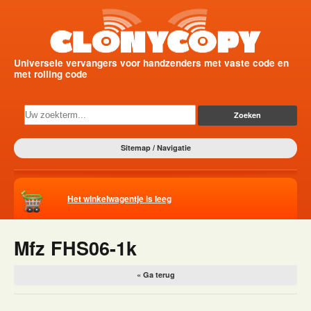
Universele vervangers voor handzenders met vaste code en
met rolling code
Sitemap / Navigatie
Het winkelwagentje is leeg
Mfz FHS06-1k
« Ga terug