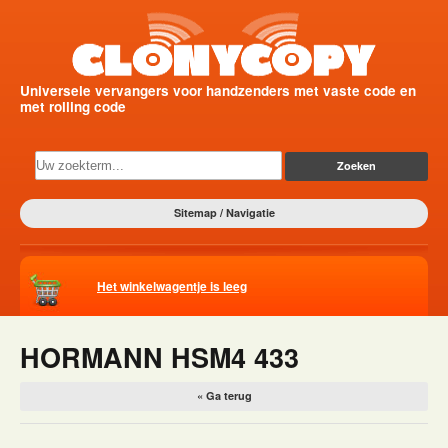
Universele vervangers voor handzenders met vaste code en
met rolling code
Sitemap / Navigatie
Het winkelwagentje is leeg
HORMANN HSM4 433
« Ga terug