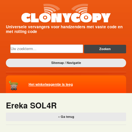
Universele vervangers voor handzenders met vaste code en
met rolling code
Sitemap / Navigatie
Het winkelwagentje is leeg
Ereka SOL4R
« Ga terug