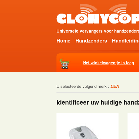
Universele vervangers voor handzenders
Home
Handzenders
Handleidi
Het winkelwagentje is leeg
U selecteerde volgend merk :
DEA
Identificeer uw huidige han