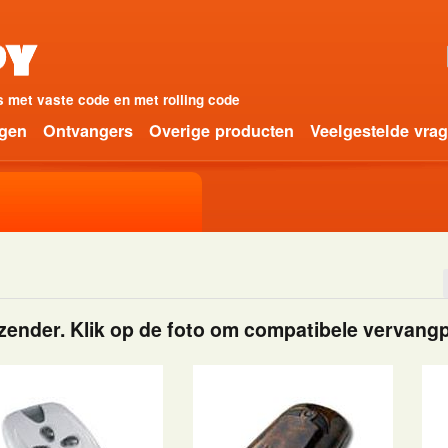
 met vaste code en met rolling code
ngen
Ontvangers
Overige producten
Veelgestelde vra
dzender. Klik op de foto om compatibele vervang